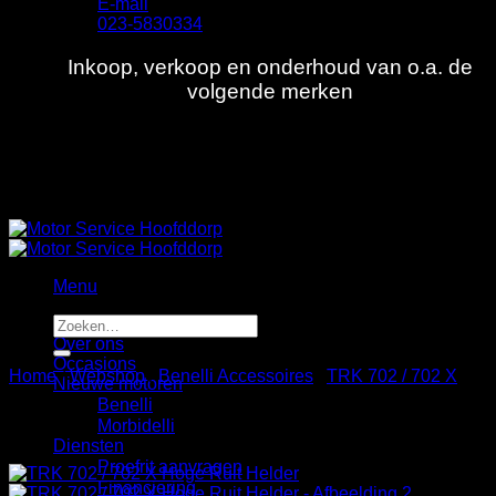
E-mail
023-5830334
Inkoop, verkoop en onderhoud van o.a. de
volgende merken
Menu
Zoeken
Home
naar:
Over ons
Occasions
Home
/
Webshop
/
Benelli Accessoires
/
TRK 702 / 702 X
Nieuwe motoren
Benelli
Morbidelli
Diensten
Proefrit aanvragen
Financiering