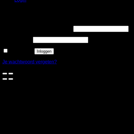
Login
Vereist
Gebruikersnaam of e-mailadres
*
Vereist
Wachtwoord
*
Onthouden
Inloggen
Je wachtwoord vergeten?