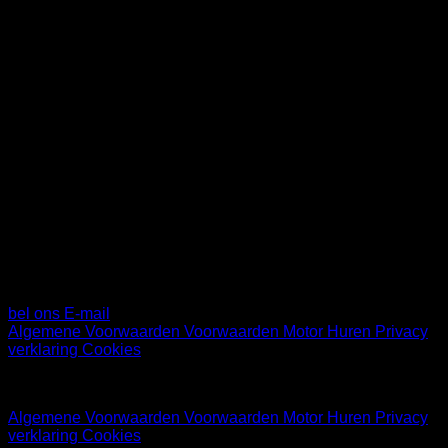
Maandag & Zondag
Gesloten
Dinsdag t/m vrijdag
09.00 tot 17.30
Zaterdag 10.00 tot 17.00
Contactgegevens
Diamantlaan 71
2132 WV HOOFDDORP
BTW: NL810139406B01
KVK: 99689081
bel ons
E-mail
Algemene Voorwaarden
Voorwaarden Motor Huren
Privacy
verklaring
Cookies
© 2026 Motor Service Hoofddorp
Algemene Voorwaarden
Voorwaarden Motor Huren
Privacy
verklaring
Cookies