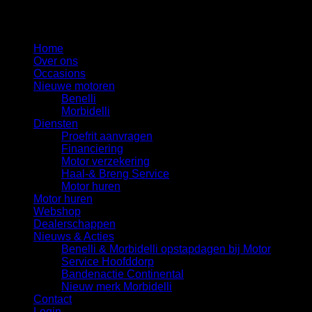
Motor Service Hoofddorp uw favoriete motor specialist
Home
Over ons
Occasions
Nieuwe motoren
Benelli
Morbidelli
Diensten
Proefrit aanvragen
Financiering
Motor verzekering
Haal-& Breng Service
Motor huren
Motor huren
Webshop
Dealerschappen
Nieuws & Acties
Benelli & Morbidelli opstapdagen bij Motor
Service Hoofddorp
Bandenactie Continental
Nieuw merk Morbidelli
Contact
Login