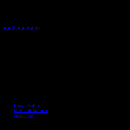
Wilt u graag één van onze
motoren ervaren?
proefrit aanvragen
Bij Motor Service Hoofddorp begrijpen wij als geen ander dat
plezierig motorrijden samengaat met een exclusieve motor
die voor u volledig voldoet aan al uw wensen en behoeften.
Onze motoren
Benelli Motoren
Morbidelli Motoren
Occasions
Openingstijden