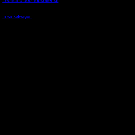
Leoncino 500 Topkoffer kit
€
199,00
In winkelwagen