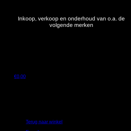
Ga
naar
inhoud
Inkoop, verkoop en onderhoud van o.a. de
volgende merken
€
0,00
Geen producten in de winkelwagen.
Terug naar winkel