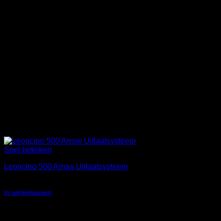
Snel bekijken
Leoncino 500 Arrow Uitlaatsysteem
Oorspronkelijke
Huidige
€
831,12
€
699,00
prijs
prijs
In winkelwagen
was:
is:
€831,12.
€699,00.