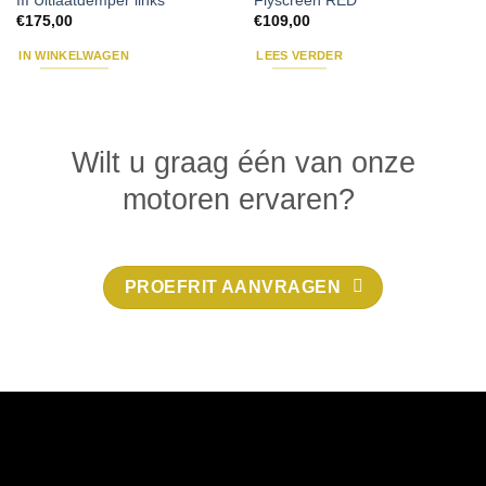
III Uitlaatdemper links
Flyscreen RED
€
175,00
€
109,00
IN WINKELWAGEN
LEES VERDER
Wilt u graag één van onze
motoren ervaren?
PROEFRIT AANVRAGEN