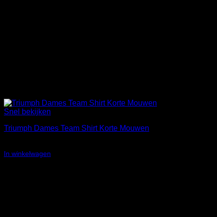
Snel bekijken
Triumph Dames Team Shirt Korte Mouwen
Oorspronkelijke
Huidige
€
59,99
€
19,99
prijs
prijs
In winkelwagen
was:
is:
€59,99.
€19,99.