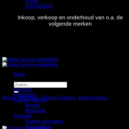
E-mail
023-5830334
Inkoop, verkoop en onderhoud van o.a. de
volgende merken
Menu
Zoeken
Home
naar:
Over ons
Occasions
Home
/
Webshop
/
Triumph Kleding
/
Heren Kleding
Nieuwe motoren
Benelli
Morbidelli
Diensten
Proefrit aanvragen
Aanbieding!
Financiering