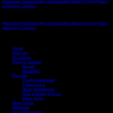
Algemene Voorwaarden
Voorwaarden Motor Huren
Privacy
verklaring
Cookies
© 2026 Motor Service Hoofddorp
Algemene Voorwaarden
Voorwaarden Motor Huren
Privacy
verklaring
Cookies
Motor Service Hoofddorp uw favoriete motor specialist
Home
Over ons
Occasions
Nieuwe motoren
Benelli
Morbidelli
Diensten
Proefrit aanvragen
Financiering
Motor verzekering
Haal-& Breng Service
Motor huren
Motor huren
Webshop
Dealerschappen