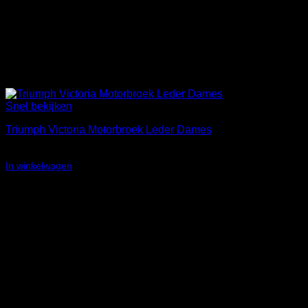
Snel bekijken
Triumph Victoria Motorbroek Leder Dames
Oorspronkelijke
Huidige
€
202,35
€
99,00
prijs
prijs
In winkelwagen
was:
is:
Aanbieding!
€202,35.
€99,00.