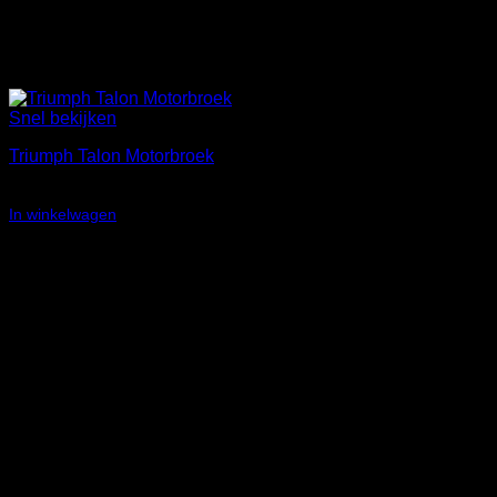
Snel bekijken
Triumph Talon Motorbroek
Oorspronkelijke
Huidige
€
199,00
€
105,00
prijs
prijs
In winkelwagen
was:
is:
Aanbieding!
€199,00.
€105,00.