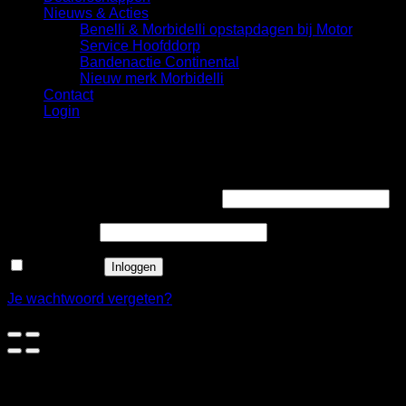
Nieuws & Acties
Benelli & Morbidelli opstapdagen bij Motor
Service Hoofddorp
Bandenactie Continental
Nieuw merk Morbidelli
Contact
Login
Login
Vereist
Gebruikersnaam of e-mailadres
*
Vereist
Wachtwoord
*
Onthouden
Inloggen
Je wachtwoord vergeten?