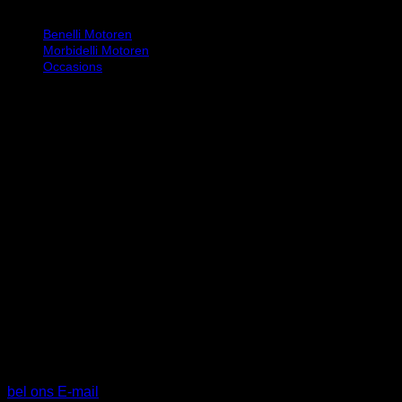
Benelli Motoren
Morbidelli Motoren
Occasions
Openingstijden
Maandag & Zondag
Gesloten
Dinsdag t/m vrijdag
09.00 tot 17.30
Zaterdag 10.00 tot 17.00
Contactgegevens
Diamantlaan 71
2132 WV HOOFDDORP
BTW: NL810139406B01
KVK: 99689081
bel ons
E-mail