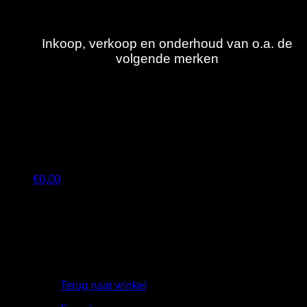
Ga
naar
inhoud
Inkoop, verkoop en onderhoud van o.a. de
volgende merken
€
0,00
Geen producten in de winkelwagen.
Terug naar winkel