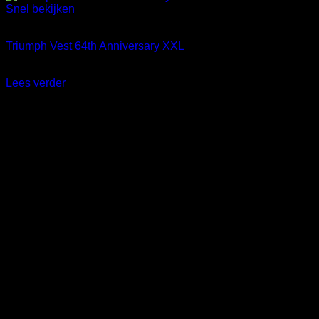
Snel bekijken
Uitverkocht
Triumph Vest 64th Anniversary XXL
Oorspronkelijke
Huidige
€
89,99
€
39,50
prijs
prijs
Lees verder
was:
is:
Aanbieding!
€89,99.
€39,50.