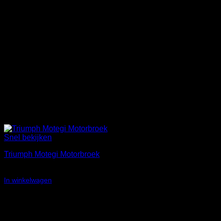
Snel bekijken
Triumph Motegi Motorbroek
Oorspronkelijke
Huidige
€
202,35
€
125,00
prijs
prijs
In winkelwagen
was:
is:
Aanbieding!
€202,35.
€125,00.