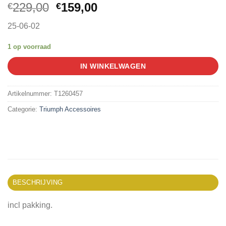
Oorspronkelijke
Huidige
229,00
159,00
€
€
prijs
prijs
25-06-02
was:
is:
€229,00.
€159,00.
1 op voorraad
IN WINKELWAGEN
Artikelnummer:
T1260457
Categorie:
Triumph Accessoires
BESCHRIJVING
incl pakking.