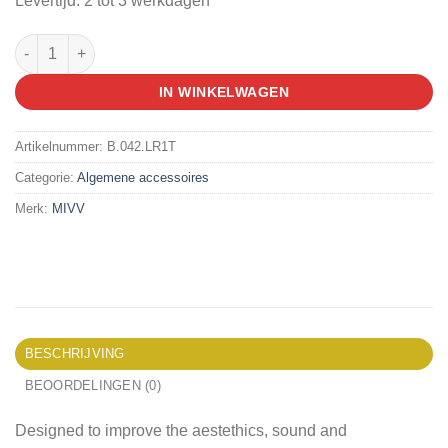
Levertijd: 2 tot 3 werkdagen
MIVV SLIP ON, TIT/TIT aantal
IN WINKELWAGEN
Artikelnummer:
B.042.LR1T
Categorie:
Algemene accessoires
Merk:
MIVV
BESCHRIJVING
BEOORDELINGEN (0)
Designed to improve the aestethics, sound and