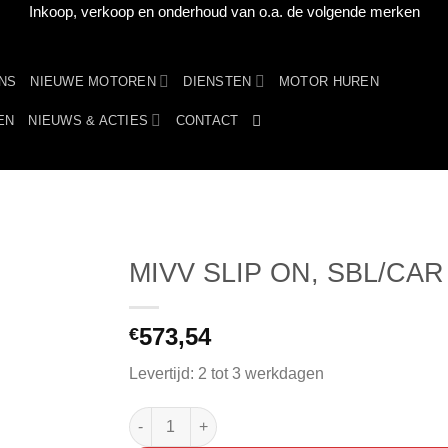
Inkoop, verkoop en onderhoud van o.a. de volgende merken
NS
NIEUWE MOTOREN
DIENSTEN
MOTOR HUREN
EN
NIEUWS & ACTIES
CONTACT
MIVV SLIP ON, SBL/CAR
573,54
€
Levertijd: 2 tot 3 werkdagen
MIVV SLIP ON, SBL/CAR aantal