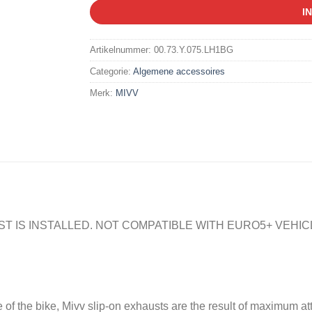
I
Artikelnummer:
00.73.Y.075.LH1BG
Categorie:
Algemene accessoires
Merk:
MIVV
ST IS INSTALLED. NOT COMPATIBLE WITH EURO5+ VEHI
f the bike, Mivv slip-on exhausts are the result of maximum att