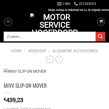
Ga
E-MAIL
023-5830334
naar
Inkoop, verkoop en onderhoud van o.a. de volgende merken
inhoud
Zoeken
naar:
HOME
/
WEBSHOP
/
ALGEMENE ACCESSOIRES
MIVV SLIP-ON MOVER
€
439,23