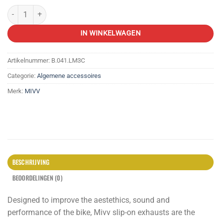
MIVV SLIP ON MK3, CAR/SST aantal
IN WINKELWAGEN
Artikelnummer:
B.041.LM3C
Categorie:
Algemene accessoires
Merk:
MIVV
BESCHRIJVING
BEOORDELINGEN (0)
Designed to improve the aestethics, sound and
performance of the bike, Mivv slip-on exhausts are the