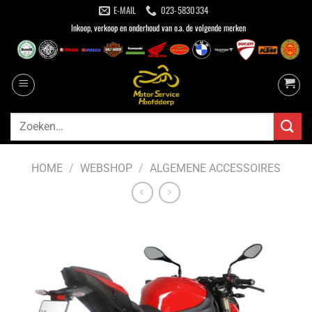
Ga
E-MAIL
023-5830334
naar
Inkoop, verkoop en onderhoud van o.a. de volgende merken
inhoud
Zoeken
naar:
HOME
/
WEBSHOP
/
ALGEMENE ACCESSOIRES