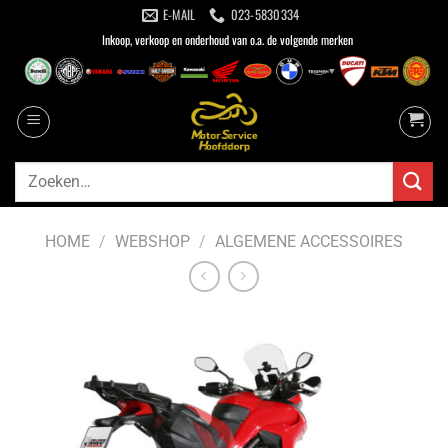
Ga
E-MAIL
023-5830334
naar
Inkoop, verkoop en onderhoud van o.a. de volgende merken
inhoud
Zoeken
naar:
HOME
/
WEBSHOP
/
ALGEMENE ACCESSOIRES