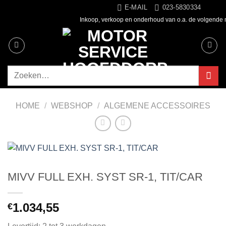
Ga
E-MAIL
023-5830334
naar
Inkoop, verkoop en onderhoud van o.a. de volgende
inhoud
Zoeken
naar:
HOME
/
WEBSHOP
/
ALGEMENE ACCESSOIRES
MIVV FULL EXH. SYST SR-1, TIT/CAR
1.034,55
€