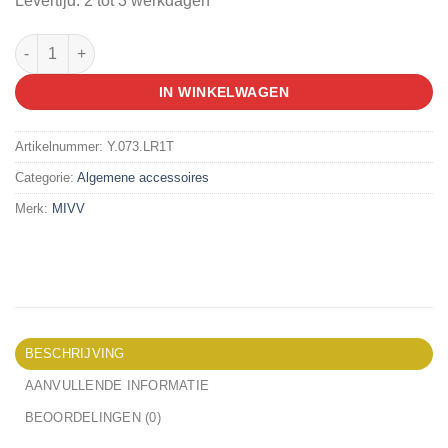
Levertijd: 2 tot 3 werkdagen
MIVV FULL EXH. SYST SR-1, TIT/CAR aantal
IN WINKELWAGEN
Artikelnummer:
Y.073.LR1T
Categorie:
Algemene accessoires
Merk:
MIVV
BESCHRIJVING
AANVULLENDE INFORMATIE
BEOORDELINGEN (0)