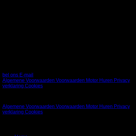
Dinsdag t/m vrijdag
09.00 tot 17.30
Zaterdag 10.00 tot 17.00
Contactgegevens
Diamantlaan 71
2132 WV HOOFDDORP
BTW: NL810139406B01
KVK: 99689081
bel ons
E-mail
Algemene Voorwaarden
Voorwaarden Motor Huren
Privacy
verklaring
Cookies
© 2026 Motor Service Hoofddorp
Algemene Voorwaarden
Voorwaarden Motor Huren
Privacy
verklaring
Cookies
Motor Service Hoofddorp uw favoriete motor specialist