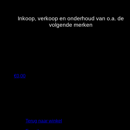
Ga
naar
inhoud
Inkoop, verkoop en onderhoud van o.a. de
volgende merken
€
0,00
Geen producten in de winkelwagen.
Terug naar winkel