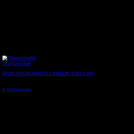
Snel bekijken
MIVV SPAREPARTS CARBON END CAP
€
145,38
In winkelwagen
Wilt u graag één van onze
motoren ervaren?