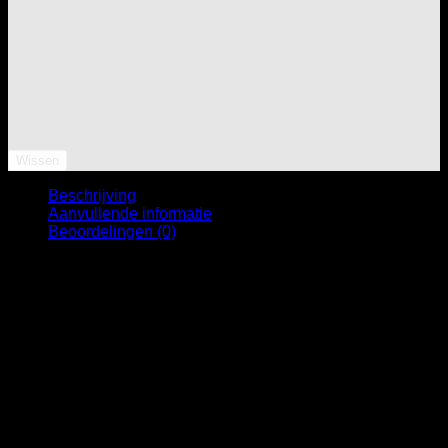
Wissen
Beschrijving
Aanvullende informatie
Beoordelingen (0)
NOTICE: TYPE-APPROVED ONLY WHEN ACC.041.A1
CATALYST IS INSTALLED. COMPATIBLE ONLY WITH
MOTORCYCLES WITH 1 LAMBDA PROBE
Designed to improve the aestethics, sound and
performance of the bike, Mivv slip-on exhausts are the result
of maximum attention to design, with the aim of satisfying
those who want to distinguish themselves by the look of their
motorbikes.
The OVAL exhaust is perfectly suited for all types of