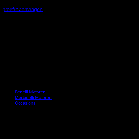
proefrit aanvragen
Bij Motor Service Hoofddorp begrijpen wij als geen ander dat
plezierig motorrijden samengaat met een exclusieve motor
die voor u volledig voldoet aan al uw wensen en behoeften.
Onze motoren
Benelli Motoren
Morbidelli Motoren
Occasions
Openingstijden
Maandag & Zondag
Gesloten