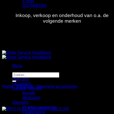
E-mail
023-5830334
Inkoop, verkoop en onderhoud van o.a. de
volgende merken
Menu
Zoeken
Home
naar:
Over ons
Occasions
Home
/
Webshop
/
Algemene accessoires
Nieuwe motoren
Benelli
Morbidelli
Diensten
Proefrit aanvragen
Financiering