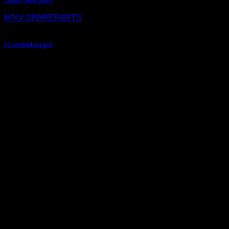
Snel bekijken
MIVV SPAREPARTS
€
48,40
In winkelwagen