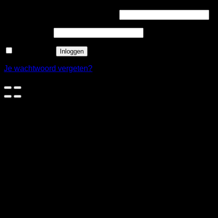
Vereist
Gebruikersnaam of e-mailadres
*
Vereist
Wachtwoord
*
Onthouden
Inloggen
Je wachtwoord vergeten?